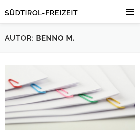
Direkt
zum
SÜDTIROL-FREIZEIT
Menü
Inhalt
STARTSEITE
INFOS
FREIZEITEN
KONTAKT
AUTOR:
BENNO M.