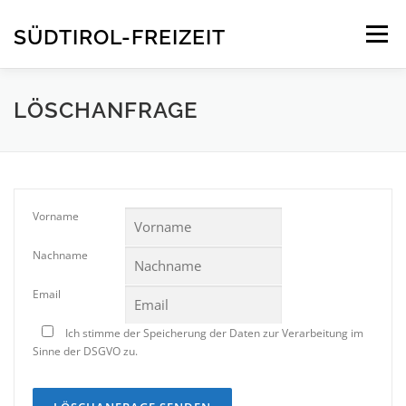
Direkt
zum
SÜDTIROL-FREIZEIT
Menü
Inhalt
STARTSEITE
INFOS
FREIZEITEN
KONTAKT
LÖSCHANFRAGE
Vorname
Nachname
Email
Ich stimme der Speicherung der Daten zur Verarbeitung im
Sinne der DSGVO zu.