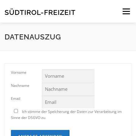
Direkt
zum
SÜDTIROL-FREIZEIT
Menü
Inhalt
STARTSEITE
INFOS
FREIZEITEN
KONTAKT
DATENAUSZUG
Vorname
Nachname
Email
Ich stimme der Speicherung der Daten zur Verarbeitung im
Sinne der DSGVO zu.