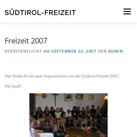
Direkt
zum
SÜDTIROL-FREIZEIT
Menü
Inhalt
STARTSEITE
INFOS
FREIZEITEN
KONTAKT
Freizeit 2007
VERÖFFENTLICHT AM
SEPTEMBER 20, 2007
VON
ADMIN
Hier findet ihr ein paar Impressionen von der Südtirol-Freizeit 2007.
Viel Spaß!